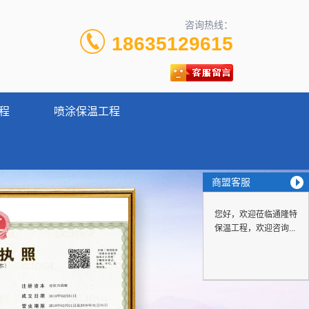
咨询热线：
18635129615
程
喷涂保温工程
商盟客服
您好，欢迎莅临通隆特
保温工程，欢迎咨询...