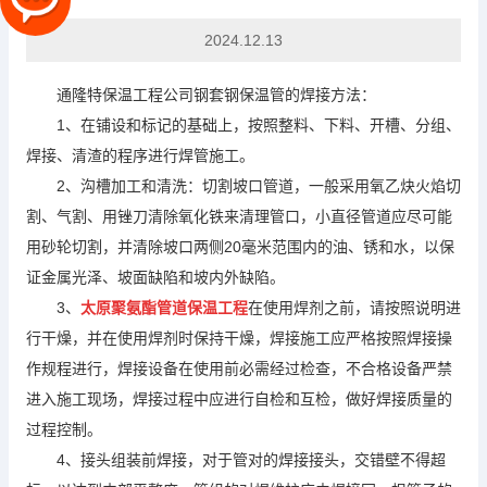
2024.12.13
通隆特保温工程公司钢套钢保温管的焊接方法：
1、在铺设和标记的基础上，按照整料、下料、开槽、分组、
焊接、清渣的程序进行焊管施工。
2、沟槽加工和清洗：切割坡口管道，一般采用氧乙炔火焰切
割、气割、用锉刀清除氧化铁来清理管口，小直径管道应尽可能
用砂轮切割，并清除坡口两侧20毫米范围内的油、锈和水，以保
证金属光泽、坡面缺陷和坡内外缺陷。
3、
太原聚氨酯管道保温工程
在使用焊剂之前，请按照说明进
行干燥，并在使用焊剂时保持干燥，焊接施工应严格按照焊接操
作规程进行，焊接设备在使用前必需经过检查，不合格设备严禁
进入施工现场，焊接过程中应进行自检和互检，做好焊接质量的
过程控制。
4、接头组装前焊接，对于管对的焊接接头，交错壁不得超