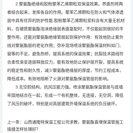
2.聚氨酯绝缘和胶粉聚苯乙烯颗粒双保温效果。界面剂将两
者结合起来，发挥各自的作用。聚苯乙烯颗粒在防火和气体渗透
层中具有优异的防护性能.胶粉聚苯乙烯颗粒浆料含有大量无机材
料，在硬质聚氨酯泡沫绝缘层表面复配时，不仅能起到很好的平
整作用，还能对聚氨酯绝缘管层起到保护作用：有效地防止紫外
线对聚氨酯层的老化作用；弥补现场喷涂聚氨酯保温材料如门、
窗等的不足，避免热桥，提高系统的保温效果；抗裂技术路线符
合柔性渐变逐层释放应力，能有效地防止保护层开裂，提高系统
的稳定性和耐久性，减少聚氨酯绝缘层的厚度，节约工程成本，
降低成本。有效地阻断了火源对聚氨酯保温管层的影响。
3.无空腔结构，抗风压能力强。喷涂聚氨酯保温管层与底墙
牢固地结合在一起，形成一个有机整体，无连接，无空洞，降低
了风压的破坏，特别是对高层建筑外墙保温系统的负压破坏。
上一条：
山西通隆特保温工程公司求教，聚氨酯直埋保温管施工
接缝怎样处理好？